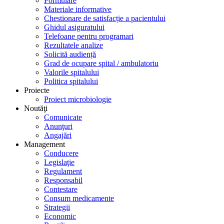
Formulare
Materiale informative
Chestionare de satisfacție a pacientului
Ghidul asiguratului
Telefoane pentru programari
Rezultatele analize
Solicită audiență
Grad de ocupare spital / ambulatoriu
Valorile spitalului
Politica spitalului
Proiecte
Proiect microbiologie
Noutăţi
Comunicate
Anunţuri
Angajări
Management
Conducere
Legislaţie
Regulament
Responsabil
Contestare
Consum medicamente
Strategii
Economic