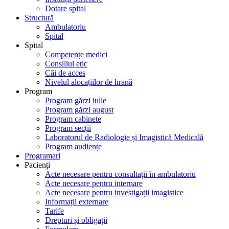
Dotare spital
Structură
Ambulatoriu
Spital
Spital
Competențe medici
Consiliul etic
Căi de acces
Nivelul alocațiilor de hrană
Program
Program gărzi iulie
Program gărzi august
Program cabinete
Program secții
Laboratorul de Radiologie și Imagistică Medicală
Program audiențe
Programari
Pacienți
Acte necesare pentru consultații în ambulatoriu
Acte necesare pentru internare
Acte necesare pentru investigații imagistice
Informații externare
Tarife
Drepturi și obligații