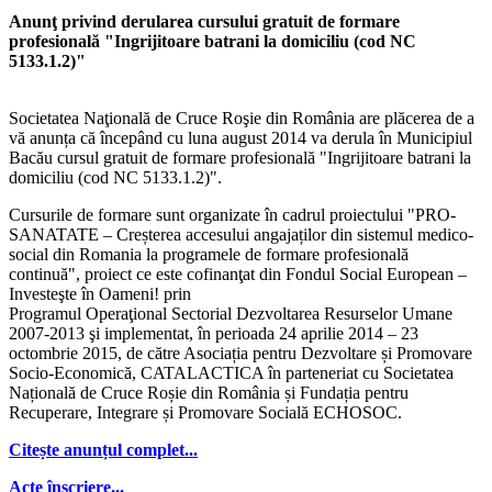
Anunţ privind derularea cursului gratuit de formare
profesională "Ingrijitoare batrani la domiciliu (cod NC
5133.1.2)"
Societatea Naţională de Cruce Roşie din România are plăcerea de a
vă anunța că începând cu luna august 2014 va derula în Municipiul
Bacău cursul gratuit de formare profesională "Ingrijitoare batrani la
domiciliu (cod NC 5133.1.2)".
Cursurile de formare sunt organizate în cadrul proiectului "PRO-
SANATATE – Creșterea accesului angajaților din sistemul medico-
social din Romania la programele de formare profesională
continuă", proiect ce este cofinanţat din Fondul Social European –
Investeşte în Oameni! prin
Programul Operaţional Sectorial Dezvoltarea Resurselor Umane
2007-2013 şi implementat, în perioada 24 aprilie 2014 – 23
octombrie 2015, de către Asociația pentru Dezvoltare și Promovare
Socio-Economică, CATALACTICA în parteneriat cu Societatea
Națională de Cruce Roșie din România și Fundația pentru
Recuperare, Integrare și Promovare Socială ECHOSOC.
Citește anunțul complet...
Acte înscriere...