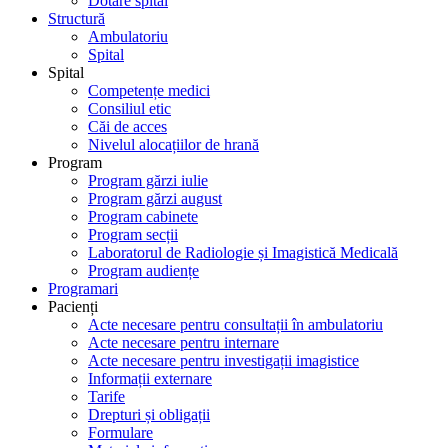
Dotare spital
Structură
Ambulatoriu
Spital
Spital
Competențe medici
Consiliul etic
Căi de acces
Nivelul alocațiilor de hrană
Program
Program gărzi iulie
Program gărzi august
Program cabinete
Program secții
Laboratorul de Radiologie și Imagistică Medicală
Program audiențe
Programari
Pacienți
Acte necesare pentru consultații în ambulatoriu
Acte necesare pentru internare
Acte necesare pentru investigații imagistice
Informații externare
Tarife
Drepturi și obligații
Formulare