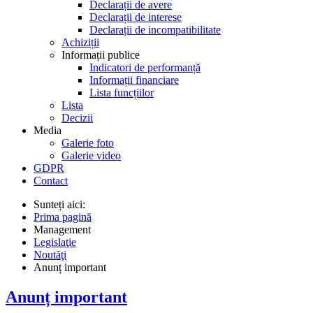
Declarații de avere
Declarații de interese
Declarații de incompatibilitate
Achiziții
Informații publice
Indicatori de performanță
Informații financiare
Lista funcțiilor
Lista
Decizii
Media
Galerie foto
Galerie video
GDPR
Contact
Sunteți aici:
Prima pagină
Management
Legislaţie
Noutăţi
Anunț important
Anunț important