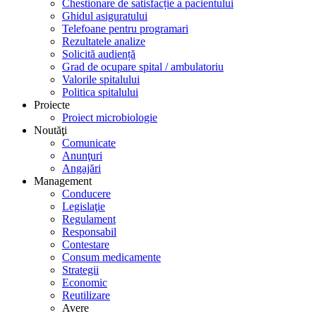
Chestionare de satisfacție a pacientului
Ghidul asiguratului
Telefoane pentru programari
Rezultatele analize
Solicită audiență
Grad de ocupare spital / ambulatoriu
Valorile spitalului
Politica spitalului
Proiecte
Proiect microbiologie
Noutăţi
Comunicate
Anunţuri
Angajări
Management
Conducere
Legislaţie
Regulament
Responsabil
Contestare
Consum medicamente
Strategii
Economic
Reutilizare
Avere