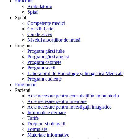
Structură
Ambulatoriu
Spital
Spital
Competențe medici
Consiliul etic
Căi de acces
Nivelul alocațiilor de hrană
Program
Program gărzi iulie
Program gărzi august
Program cabinete
Program secții
Laboratorul de Radiologie și Imagistică Medicală
Program audiențe
Programari
Pacienți
Acte necesare pentru consultații în ambulatoriu
Acte necesare pentru internare
Acte necesare pentru investigații imagistice
Informații externare
Tarife
Drepturi și obligații
Formulare
Materiale informative