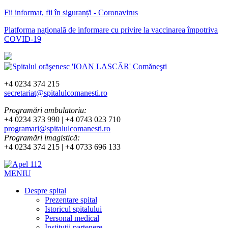
Fii informat, fii în siguranță - Coronavirus
Platforma națională de informare cu privire la vaccinarea împotriva
COVID-19
+4 0234 374 215
secretariat@spitalulcomanesti.ro
Programări ambulatoriu:
+4 0234 373 990 | +4 0743 023 710
programari@spitalulcomanesti.ro
Programări imagistică:
+4 0234 374 215 | +4 0733 696 133
MENIU
Despre spital
Prezentare spital
Istoricul spitalului
Personal medical
Instituții partenere