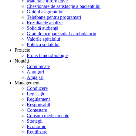
Materiale informative
Chestionare de satisfacție a pacientului
Ghidul asiguratului
Telefoane pentru programari
Rezultatele analize
Solicită audiență
Grad de ocupare spital / ambulatoriu
Valorile spitalului
Politica spitalului
Proiecte
Proiect microbiologie
Noutăţi
Comunicate
Anunţuri
Angajări
Management
Conducere
Legislaţie
Regulament
Responsabil
Contestare
Consum medicamente
Strategii
Economic
Reutilizare