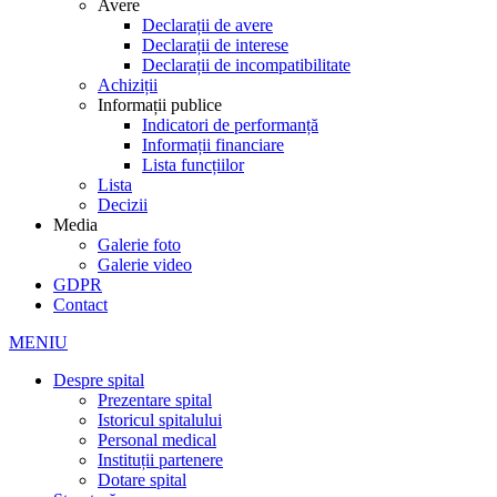
Avere
Declarații de avere
Declarații de interese
Declarații de incompatibilitate
Achiziții
Informații publice
Indicatori de performanță
Informații financiare
Lista funcțiilor
Lista
Decizii
Media
Galerie foto
Galerie video
GDPR
Contact
MENIU
Despre spital
Prezentare spital
Istoricul spitalului
Personal medical
Instituții partenere
Dotare spital