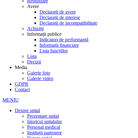
Reutilizare
Avere
Declarații de avere
Declarații de interese
Declarații de incompatibilitate
Achiziții
Informații publice
Indicatori de performanță
Informații financiare
Lista funcțiilor
Lista
Decizii
Media
Galerie foto
Galerie video
GDPR
Contact
MENIU
Despre spital
Prezentare spital
Istoricul spitalului
Personal medical
Instituții partenere