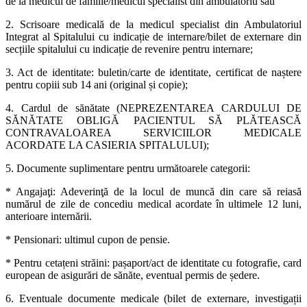
de la medicul de familie/medicul specialist din ambulatoriu sau
2. Scrisoare medicală de la medicul specialist din Ambulatoriul
Integrat al Spitalului cu indicație de internare/bilet de externare din
secțiile spitalului cu indicație de revenire pentru internare;
3. Act de identitate: buletin/carte de identitate, certificat de naștere
pentru copiii sub 14 ani (original și copie);
4. Cardul de sănătate (NEPREZENTAREA CARDULUI DE
SĂNĂTATE OBLIGĂ PACIENTUL SĂ PLĂTEASCĂ
CONTRAVALOAREA SERVICIILOR MEDICALE
ACORDATE LA CASIERIA SPITALULUI);
5. Documente suplimentare pentru următoarele categorii:
* Angajaţi: Adeverinţă de la locul de muncă din care să reiasă
numărul de zile de concediu medical acordate în ultimele 12 luni,
anterioare internării.
* Pensionari: ultimul cupon de pensie.
* Pentru cetațeni străini: pașaport/act de identitate cu fotografie, card
european de asigurări de sănăte, eventual permis de ședere.
6. Eventuale documente medicale (bilet de externare, investigații