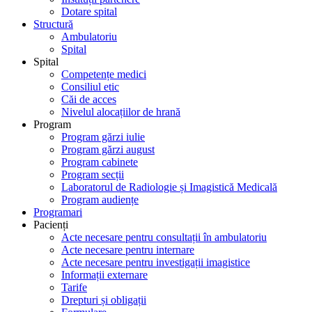
Dotare spital
Structură
Ambulatoriu
Spital
Spital
Competențe medici
Consiliul etic
Căi de acces
Nivelul alocațiilor de hrană
Program
Program gărzi iulie
Program gărzi august
Program cabinete
Program secții
Laboratorul de Radiologie și Imagistică Medicală
Program audiențe
Programari
Pacienți
Acte necesare pentru consultații în ambulatoriu
Acte necesare pentru internare
Acte necesare pentru investigații imagistice
Informații externare
Tarife
Drepturi și obligații