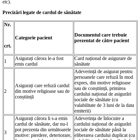
etc).
Precizări legate de cardul de sănătate
Nr.
Documentul care trebuie
Categorie pacient
prezentat de către pacient
crt.
Asigurați cărora le-a fost
Card național de asigurare de
1
emis cardul
sănătate
Adeverință de asigurat pentru
persoanele care refuză în mod
expres, din motive religioase
Asigurați care refuză cardul
sau de conștiință, primirea
2
din motive religioase sau de
cardului național de asigurări
conștiință
sociale de sănătate (cu
valabilitate de 3 luni de la data
emiterii)
Asigurați cărora li s-a emis
Adeverința de înlocuire a
cardul de sănătate, dar nu-l
cardului național de asigurări
pot prezenta din următoarele
sociale de sănătate până la
3
motive: pierdere, deteriorare,
eliberarea cardului duplicat (cu