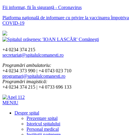
Fii informat, fii în siguranță - Coronavirus
Platforma națională de informare cu privire la vaccinarea împotriva
COVID-19
+4 0234 374 215
secretariat@spitalulcomanesti.ro
Programări ambulatoriu:
+4 0234 373 990 | +4 0743 023 710
programari@spitalulcomanesti.ro
Programări imagistică:
+4 0234 374 215 | +4 0733 696 133
MENIU
Despre spital
Prezentare spital
Istoricul spitalului
Personal medical
Instituții partenere