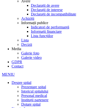
Avere
Declarații de avere
Declarații de interese
Declarații de incompatibilitate
Achiziții
Informații publice
Indicatori de performanță
Informații financiare
Lista funcțiilor
Lista
Decizii
Media
Galerie foto
Galerie video
GDPR
Contact
MENIU
Despre spital
Prezentare spital
Istoricul spitalului
Personal medical
Instituții partenere
Dotare spital