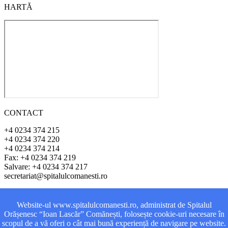
HARTĂ
CONTACT
+4 0234 374 215
+4 0234 374 220
+4 0234 374 214
Fax: +4 0234 374 219
Salvare: +4 0234 374 217
secretariat@spitalulcomanesti.ro
ADRESA
Website-ul www.spitalulcomanesti.ro, administrat de Spitalul
Orășenesc “Ioan Lascăr” Comănești, folosește cookie-uri necesare în
Str. Vasile Alecsanri, Nr. 1
scopul de a vă oferi o cât mai bună experiență de navigare pe website.