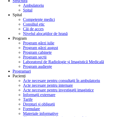
Structură
Ambulatoriu
Spital
Spital
Competențe medici
Consiliul etic
Căi de acces
Nivelul alocațiilor de hrană
Program
Program gărzi iulie
Program gărzi august
Program cabinete
Program secții
Laboratorul de Radiologie și Imagistică Medicală
Program audiențe
Programari
Pacienți
Acte necesare pentru consultații în ambulatoriu
Acte necesare pentru internare
Acte necesare pentru investigații imagistice
Informații externare
Tarife
Drepturi și obligații
Formulare
Materiale informative