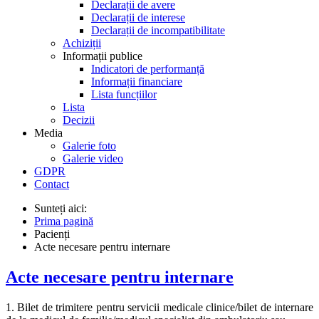
Declarații de avere
Declarații de interese
Declarații de incompatibilitate
Achiziții
Informații publice
Indicatori de performanță
Informații financiare
Lista funcțiilor
Lista
Decizii
Media
Galerie foto
Galerie video
GDPR
Contact
Sunteți aici:
Prima pagină
Pacienți
Acte necesare pentru internare
Acte necesare pentru internare
1. Bilet de trimitere pentru servicii medicale clinice/bilet de internare