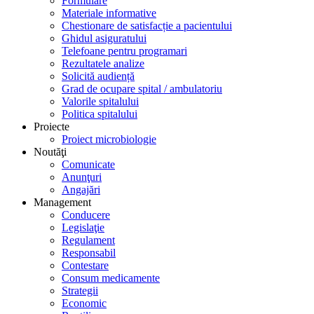
Formulare
Materiale informative
Chestionare de satisfacție a pacientului
Ghidul asiguratului
Telefoane pentru programari
Rezultatele analize
Solicită audiență
Grad de ocupare spital / ambulatoriu
Valorile spitalului
Politica spitalului
Proiecte
Proiect microbiologie
Noutăţi
Comunicate
Anunţuri
Angajări
Management
Conducere
Legislaţie
Regulament
Responsabil
Contestare
Consum medicamente
Strategii
Economic