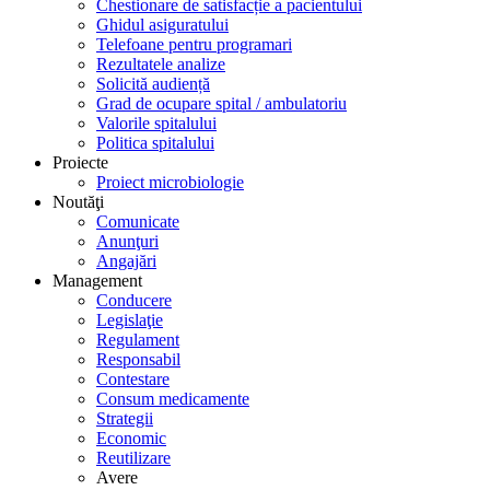
Chestionare de satisfacție a pacientului
Ghidul asiguratului
Telefoane pentru programari
Rezultatele analize
Solicită audiență
Grad de ocupare spital / ambulatoriu
Valorile spitalului
Politica spitalului
Proiecte
Proiect microbiologie
Noutăţi
Comunicate
Anunţuri
Angajări
Management
Conducere
Legislaţie
Regulament
Responsabil
Contestare
Consum medicamente
Strategii
Economic
Reutilizare
Avere