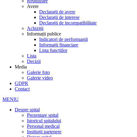
Reutilizare
Avere
Declarații de avere
Declarații de interese
Declarații de incompatibilitate
Achiziții
Informații publice
Indicatori de performanță
Informații financiare
Lista funcțiilor
Lista
Decizii
Media
Galerie foto
Galerie video
GDPR
Contact
MENIU
Despre spital
Prezentare spital
Istoricul spitalului
Personal medical
Instituții partenere