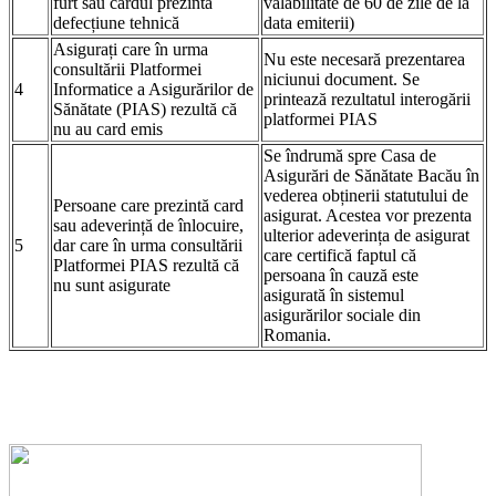
furt sau cardul prezinta
valabilitate de 60 de zile de la
defecțiune tehnică
data emiterii)
Asigurați care în urma
Nu este necesară prezentarea
consultării Platformei
niciunui document. Se
4
Informatice a Asigurărilor de
printează rezultatul interogării
Sănătate (PIAS) rezultă că
platformei PIAS
nu au card emis
Se îndrumă spre Casa de
Asigurări de Sănătate Bacău în
vederea obținerii statutului de
Persoane care prezintă card
asigurat. Acestea vor prezenta
sau adeverință de înlocuire,
ulterior adeverința de asigurat
5
dar care în urma consultării
care certifică faptul că
Platformei PIAS rezultă că
persoana în cauză este
nu sunt asigurate
asigurată în sistemul
asigurărilor sociale din
Romania.