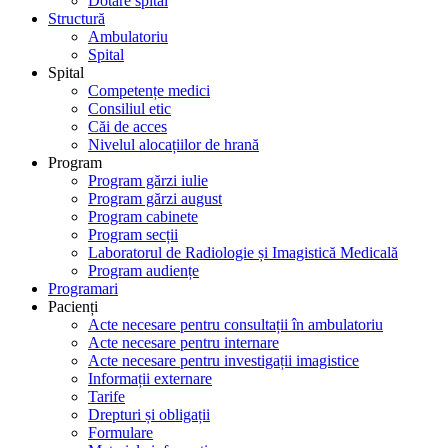
Dotare spital
Structură
Ambulatoriu
Spital
Spital
Competențe medici
Consiliul etic
Căi de acces
Nivelul alocațiilor de hrană
Program
Program gărzi iulie
Program gărzi august
Program cabinete
Program secții
Laboratorul de Radiologie și Imagistică Medicală
Program audiențe
Programari
Pacienți
Acte necesare pentru consultații în ambulatoriu
Acte necesare pentru internare
Acte necesare pentru investigații imagistice
Informații externare
Tarife
Drepturi și obligații
Formulare