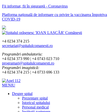
Fii informat, fii în siguranță - Coronavirus
Platforma națională de informare cu privire la vaccinarea împotriva
COVID-19
+4 0234 374 215
secretariat@spitalulcomanesti.ro
Programări ambulatoriu:
+4 0234 373 990 | +4 0743 023 710
programari@spitalulcomanesti.ro
Programări imagistică:
+4 0234 374 215 | +4 0733 696 133
MENIU
Despre spital
Prezentare spital
Istoricul spitalului
Personal medical
Instituții partenere