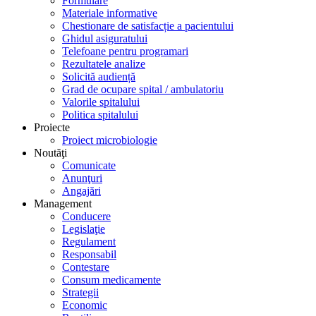
Formulare
Materiale informative
Chestionare de satisfacție a pacientului
Ghidul asiguratului
Telefoane pentru programari
Rezultatele analize
Solicită audiență
Grad de ocupare spital / ambulatoriu
Valorile spitalului
Politica spitalului
Proiecte
Proiect microbiologie
Noutăţi
Comunicate
Anunţuri
Angajări
Management
Conducere
Legislaţie
Regulament
Responsabil
Contestare
Consum medicamente
Strategii
Economic