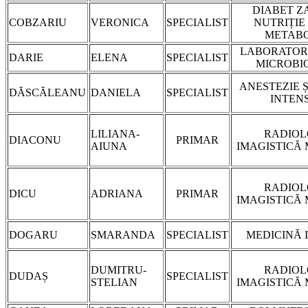
DIABET Z
COBZARIU
VERONICA
SPECIALIST
NUTRIȚIE 
METABO
LABORATOR 
DARIE
ELENA
SPECIALIST
MICROBI
ANESTEZIE Ș
DĂSCĂLEANU
DANIELA
SPECIALIST
INTEN
LILIANA-
RADIOL
DIACONU
PRIMAR
AIUNA
IMAGISTICĂ
RADIOL
DICU
ADRIANA
PRIMAR
IMAGISTICĂ
DOGARU
SMARANDA
SPECIALIST
MEDICINĂ 
DUMITRU-
RADIOL
DUDAȘ
SPECIALIST
STELIAN
IMAGISTICĂ