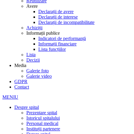
Reutilizare
Avere
Declarații de avere
Declarații de interese
Declarații de incompatibilitate
Achiziții
Informații publice
Indicatori de performanță
Informații financiare
Lista funcțiilor
Lista
Decizii
Media
Galerie foto
Galerie video
GDPR
Contact
MENIU
Despre spital
Prezentare spital
Istoricul spitalului
Personal medical
Instituții partenere