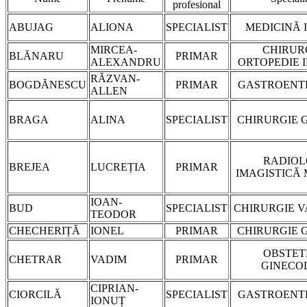
profesional
ABUJAG
ALIONA
SPECIALIST
MEDICINĂ 
MIRCEA-
CHIRURG
BLĂNARU
PRIMAR
ALEXANDRU
ORTOPEDIE 
RĂZVAN-
BOGDĂNESCU
PRIMAR
GASTROENT
ALLEN
BRAGA
ALINA
SPECIALIST
CHIRURGIE 
RADIOL
BREJEA
LUCREȚIA
PRIMAR
IMAGISTICĂ
IOAN-
BUD
SPECIALIST
CHIRURGIE 
TEODOR
CHECHERIȚĂ
IONEL
PRIMAR
CHIRURGIE 
OBSTET
CHETRAR
VADIM
PRIMAR
GINECO
CIPRIAN-
CIORCILĂ
SPECIALIST
GASTROENT
IONUȚ