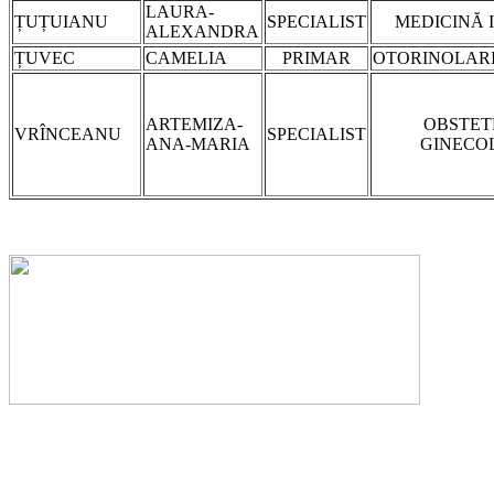
LAURA-
ȚUȚUIANU
SPECIALIST
MEDICINĂ 
ALEXANDRA
ȚUVEC
CAMELIA
PRIMAR
OTORINOLAR
ARTEMIZA-
OBSTET
VRÎNCEANU
SPECIALIST
ANA-MARIA
GINECO