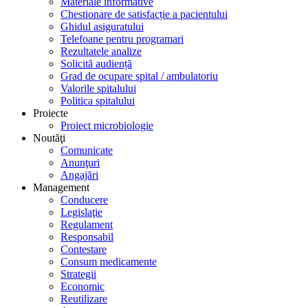
Materiale informative
Chestionare de satisfacție a pacientului
Ghidul asiguratului
Telefoane pentru programari
Rezultatele analize
Solicită audiență
Grad de ocupare spital / ambulatoriu
Valorile spitalului
Politica spitalului
Proiecte
Proiect microbiologie
Noutăţi
Comunicate
Anunţuri
Angajări
Management
Conducere
Legislaţie
Regulament
Responsabil
Contestare
Consum medicamente
Strategii
Economic
Reutilizare