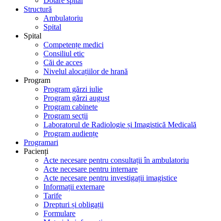
Dotare spital
Structură
Ambulatoriu
Spital
Spital
Competențe medici
Consiliul etic
Căi de acces
Nivelul alocațiilor de hrană
Program
Program gărzi iulie
Program gărzi august
Program cabinete
Program secții
Laboratorul de Radiologie și Imagistică Medicală
Program audiențe
Programari
Pacienți
Acte necesare pentru consultații în ambulatoriu
Acte necesare pentru internare
Acte necesare pentru investigații imagistice
Informații externare
Tarife
Drepturi și obligații
Formulare