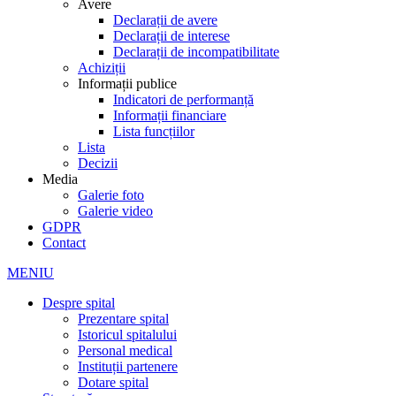
Avere
Declarații de avere
Declarații de interese
Declarații de incompatibilitate
Achiziții
Informații publice
Indicatori de performanță
Informații financiare
Lista funcțiilor
Lista
Decizii
Media
Galerie foto
Galerie video
GDPR
Contact
MENIU
Despre spital
Prezentare spital
Istoricul spitalului
Personal medical
Instituții partenere
Dotare spital