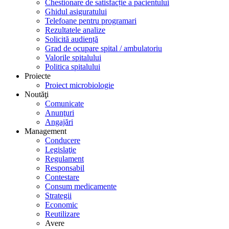
Chestionare de satisfacție a pacientului
Ghidul asiguratului
Telefoane pentru programari
Rezultatele analize
Solicită audiență
Grad de ocupare spital / ambulatoriu
Valorile spitalului
Politica spitalului
Proiecte
Proiect microbiologie
Noutăţi
Comunicate
Anunţuri
Angajări
Management
Conducere
Legislaţie
Regulament
Responsabil
Contestare
Consum medicamente
Strategii
Economic
Reutilizare
Avere