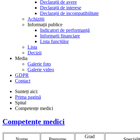
Declarații de avere
Declarații de interese
Declarații de incompatibilitate
Achiziții
Informații publice
Indicatori de performanță
Informații financiare
Lista funcțiilor
Lista
Decizii
Media
Galerie foto
Galerie video
GDPR
Contact
Sunteți aici:
Prima pagină
Spital
Competențe medici
Competențe medici
Grad
Nume
Prenume
Speciali