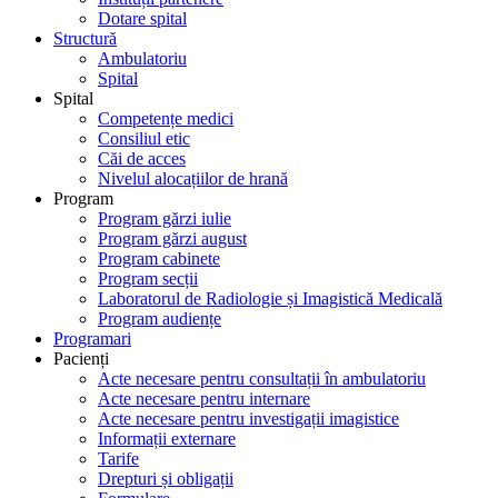
Dotare spital
Structură
Ambulatoriu
Spital
Spital
Competențe medici
Consiliul etic
Căi de acces
Nivelul alocațiilor de hrană
Program
Program gărzi iulie
Program gărzi august
Program cabinete
Program secții
Laboratorul de Radiologie și Imagistică Medicală
Program audiențe
Programari
Pacienți
Acte necesare pentru consultații în ambulatoriu
Acte necesare pentru internare
Acte necesare pentru investigații imagistice
Informații externare
Tarife
Drepturi și obligații