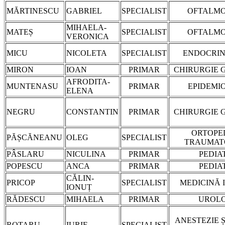
MĂRTINESCU
GABRIEL
SPECIALIST
OFTALMO
MIHAELA-
MATEȘ
SPECIALIST
OFTALMO
VERONICA
MICU
NICOLETA
SPECIALIST
ENDOCRIN
MIRON
IOAN
PRIMAR
CHIRURGIE 
AFRODITA-
MUNTENASU
PRIMAR
EPIDEMI
ELENA
NEGRU
CONSTANTIN
PRIMAR
CHIRURGIE 
ORTOPED
PĂȘCĂNEANU
OLEG
SPECIALIST
TRAUMAT
PÂSLARU
NICULINA
PRIMAR
PEDIA
POPESCU
ANCA
PRIMAR
PEDIA
CĂLIN-
PRICOP
SPECIALIST
MEDICINĂ 
IONUȚ
RĂDESCU
MIHAELA
PRIMAR
UROLO
ANESTEZIE Ș
ROTARU
IURIE
SPECIALIST