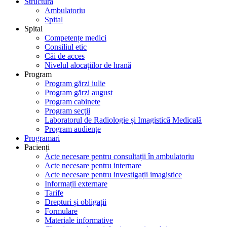
Structură
Ambulatoriu
Spital
Spital
Competențe medici
Consiliul etic
Căi de acces
Nivelul alocațiilor de hrană
Program
Program gărzi iulie
Program gărzi august
Program cabinete
Program secții
Laboratorul de Radiologie și Imagistică Medicală
Program audiențe
Programari
Pacienți
Acte necesare pentru consultații în ambulatoriu
Acte necesare pentru internare
Acte necesare pentru investigații imagistice
Informații externare
Tarife
Drepturi și obligații
Formulare
Materiale informative