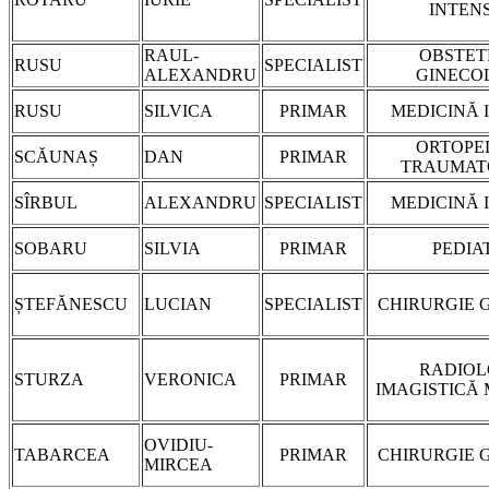
INTEN
RAUL-
OBSTET
RUSU
SPECIALIST
ALEXANDRU
GINECO
RUSU
SILVICA
PRIMAR
MEDICINĂ 
ORTOPED
SCĂUNAȘ
DAN
PRIMAR
TRAUMAT
SÎRBUL
ALEXANDRU
SPECIALIST
MEDICINĂ 
SOBARU
SILVIA
PRIMAR
PEDIA
ȘTEFĂNESCU
LUCIAN
SPECIALIST
CHIRURGIE 
RADIOL
STURZA
VERONICA
PRIMAR
IMAGISTICĂ
OVIDIU-
TABARCEA
PRIMAR
CHIRURGIE 
MIRCEA