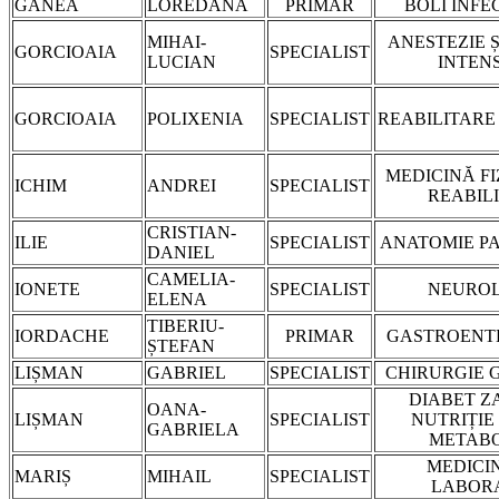
GANEA
LOREDANA
PRIMAR
BOLI INFE
MIHAI-
ANESTEZIE Ș
GORCIOAIA
SPECIALIST
LUCIAN
INTEN
GORCIOAIA
POLIXENIA
SPECIALIST
REABILITARE
MEDICINĂ FI
ICHIM
ANDREI
SPECIALIST
REABIL
CRISTIAN-
ILIE
SPECIALIST
ANATOMIE P
DANIEL
CAMELIA-
IONETE
SPECIALIST
NEUROL
ELENA
TIBERIU-
IORDACHE
PRIMAR
GASTROENT
ȘTEFAN
LIȘMAN
GABRIEL
SPECIALIST
CHIRURGIE 
DIABET Z
OANA-
LIȘMAN
SPECIALIST
NUTRIȚIE 
GABRIELA
METABO
MEDICI
MARIȘ
MIHAIL
SPECIALIST
LABOR