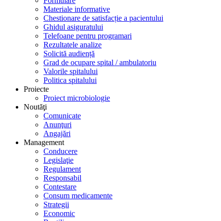
Formulare
Materiale informative
Chestionare de satisfacție a pacientului
Ghidul asiguratului
Telefoane pentru programari
Rezultatele analize
Solicită audiență
Grad de ocupare spital / ambulatoriu
Valorile spitalului
Politica spitalului
Proiecte
Proiect microbiologie
Noutăţi
Comunicate
Anunţuri
Angajări
Management
Conducere
Legislaţie
Regulament
Responsabil
Contestare
Consum medicamente
Strategii
Economic