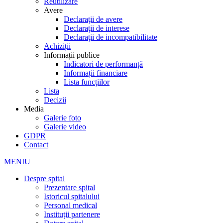
Reutilizare
Avere
Declarații de avere
Declarații de interese
Declarații de incompatibilitate
Achiziții
Informații publice
Indicatori de performanță
Informații financiare
Lista funcțiilor
Lista
Decizii
Media
Galerie foto
Galerie video
GDPR
Contact
MENIU
Despre spital
Prezentare spital
Istoricul spitalului
Personal medical
Instituții partenere