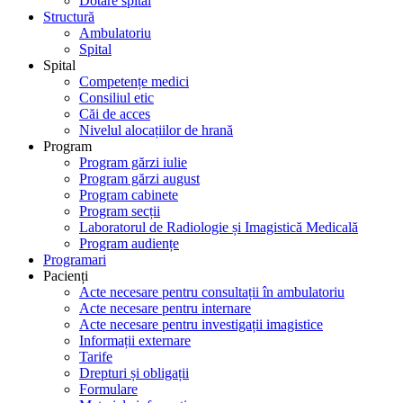
Dotare spital
Structură
Ambulatoriu
Spital
Spital
Competențe medici
Consiliul etic
Căi de acces
Nivelul alocațiilor de hrană
Program
Program gărzi iulie
Program gărzi august
Program cabinete
Program secții
Laboratorul de Radiologie și Imagistică Medicală
Program audiențe
Programari
Pacienți
Acte necesare pentru consultații în ambulatoriu
Acte necesare pentru internare
Acte necesare pentru investigații imagistice
Informații externare
Tarife
Drepturi și obligații
Formulare