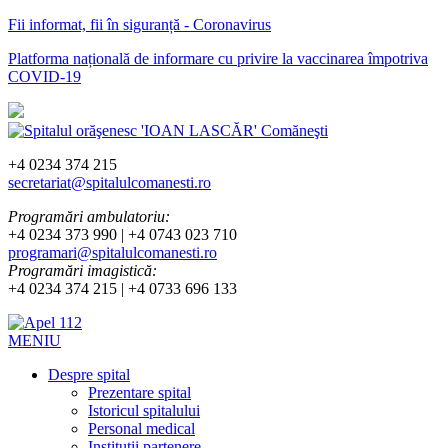
Fii informat, fii în siguranță - Coronavirus
Platforma națională de informare cu privire la vaccinarea împotriva
COVID-19
+4 0234 374 215
secretariat@spitalulcomanesti.ro
Programări ambulatoriu:
+4 0234 373 990 | +4 0743 023 710
programari@spitalulcomanesti.ro
Programări imagistică:
+4 0234 374 215 | +4 0733 696 133
MENIU
Despre spital
Prezentare spital
Istoricul spitalului
Personal medical
Instituții partenere