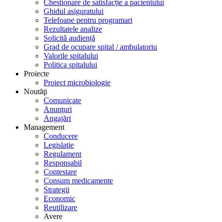
Chestionare de satisfacție a pacientului
Ghidul asiguratului
Telefoane pentru programari
Rezultatele analize
Solicită audiență
Grad de ocupare spital / ambulatoriu
Valorile spitalului
Politica spitalului
Proiecte
Proiect microbiologie
Noutăţi
Comunicate
Anunţuri
Angajări
Management
Conducere
Legislaţie
Regulament
Responsabil
Contestare
Consum medicamente
Strategii
Economic
Reutilizare
Avere