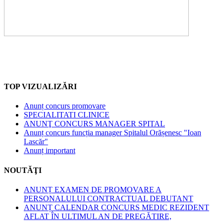
TOP VIZUALIZĂRI
Anunț concurs promovare
SPECIALITATI CLINICE
ANUNŢ CONCURS MANAGER SPITAL
Anunț concurs funcția manager Spitalul Orășenesc "Ioan
Lascăr"
Anunț important
NOUTĂŢI
ANUNȚ EXAMEN DE PROMOVARE A
PERSONALULUI CONTRACTUAL DEBUTANT
ANUNȚ CALENDAR CONCURS MEDIC REZIDENT
AFLAT ÎN ULTIMUL AN DE PREGĂTIRE,