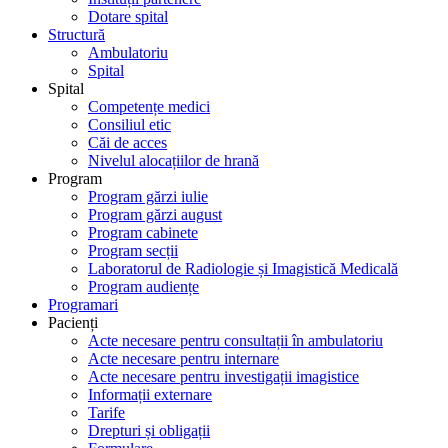
Dotare spital
Structură
Ambulatoriu
Spital
Spital
Competențe medici
Consiliul etic
Căi de acces
Nivelul alocațiilor de hrană
Program
Program gărzi iulie
Program gărzi august
Program cabinete
Program secții
Laboratorul de Radiologie și Imagistică Medicală
Program audiențe
Programari
Pacienți
Acte necesare pentru consultații în ambulatoriu
Acte necesare pentru internare
Acte necesare pentru investigații imagistice
Informații externare
Tarife
Drepturi și obligații