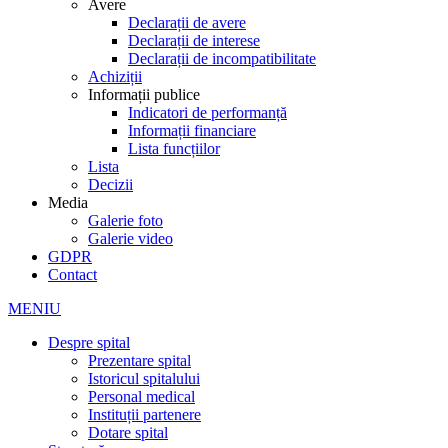
Avere
Declarații de avere
Declarații de interese
Declarații de incompatibilitate
Achiziții
Informații publice
Indicatori de performanță
Informații financiare
Lista funcțiilor
Lista
Decizii
Media
Galerie foto
Galerie video
GDPR
Contact
MENIU
Despre spital
Prezentare spital
Istoricul spitalului
Personal medical
Instituții partenere
Dotare spital