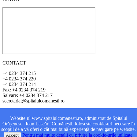
CONTACT
+4 0234 374 215
+4 0234 374 220
+4 0234 374 214
Fax: +4 0234 374 219
Salvare: +4 0234 374 217
secretariat@spitalulcomanesti.ro
ADRESA
Website-ul www.spitalulcomanesti.ro, administrat de Spitalul
Orășenesc “Ioan Lascăr” Comănești, folosește cookie-uri necesare în
Str. Vasile Alecsanri, Nr. 1
scopul de a vă oferi o cât mai bună experiență de navigare pe website.
Oraș Comănești
Pentru mai multe detalii cu privire la cookie-urile utilizate,
Accept