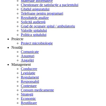
Materiale informative
Chestionare de satisfacție a pacientului
Ghidul asiguratului
Telefoane pentru programari
Rezultatele analize
Solicită audiență
Grad de ocupare spital / ambulatoriu
Valorile spitalului
Politica spitalului
Proiecte
Proiect microbiologie
Noutăţi
Comunicate
Anunţuri
Angajări
Management
Conducere
Legislaţie
Regulament
Responsabil
Contestare
Consum medicamente
Strategii
Economic
Reutilizare