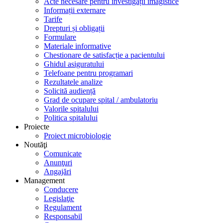
Acte necesare pentru investigații imagistice
Informații externare
Tarife
Drepturi și obligații
Formulare
Materiale informative
Chestionare de satisfacție a pacientului
Ghidul asiguratului
Telefoane pentru programari
Rezultatele analize
Solicită audiență
Grad de ocupare spital / ambulatoriu
Valorile spitalului
Politica spitalului
Proiecte
Proiect microbiologie
Noutăţi
Comunicate
Anunţuri
Angajări
Management
Conducere
Legislaţie
Regulament
Responsabil