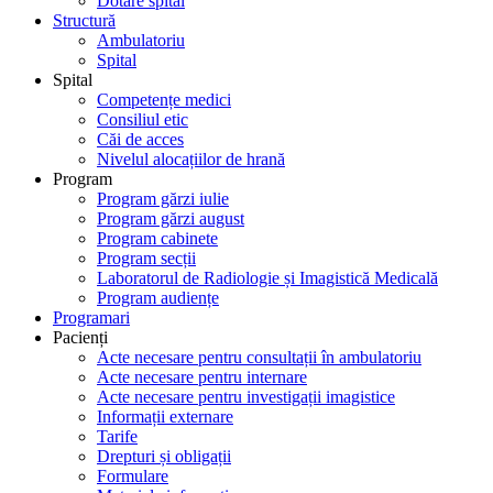
Dotare spital
Structură
Ambulatoriu
Spital
Spital
Competențe medici
Consiliul etic
Căi de acces
Nivelul alocațiilor de hrană
Program
Program gărzi iulie
Program gărzi august
Program cabinete
Program secții
Laboratorul de Radiologie și Imagistică Medicală
Program audiențe
Programari
Pacienți
Acte necesare pentru consultații în ambulatoriu
Acte necesare pentru internare
Acte necesare pentru investigații imagistice
Informații externare
Tarife
Drepturi și obligații
Formulare