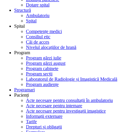
Dotare spital
Structură
Ambulatoriu
Spital
Spital
Competențe medici
Consiliul etic
Căi de acces
Nivelul alocațiilor de hrană
Program
Program gărzi iulie
Program gărzi august
Program cabinete
Program secții
Laboratorul de Radiologie și Imagistică Medicală
Program audiențe
Programari
Pacienți
Acte necesare pentru consultații în ambulatoriu
Acte necesare pentru internare
Acte necesare pentru investigații imagistice
Informații externare
Tarife
Drepturi și obligații