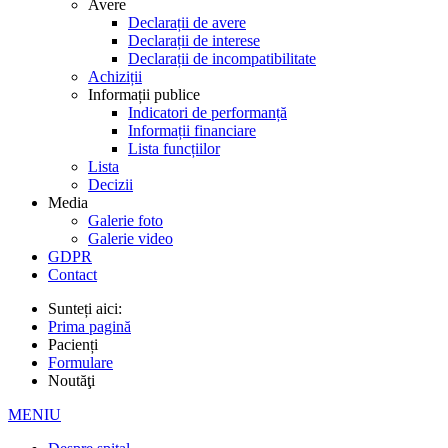
Avere
Declarații de avere
Declarații de interese
Declarații de incompatibilitate
Achiziții
Informații publice
Indicatori de performanță
Informații financiare
Lista funcțiilor
Lista
Decizii
Media
Galerie foto
Galerie video
GDPR
Contact
Sunteți aici:
Prima pagină
Pacienți
Formulare
Noutăţi
MENIU