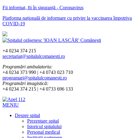
Fii informat, fii în siguranță - Coronavirus
Platforma națională de informare cu privire la vaccinarea împotriva
COVID-19
+4 0234 374 215
secretariat@spitalulcomanesti.ro
Programări ambulatoriu:
+4 0234 373 990 | +4 0743 023 710
programari@spitalulcomanesti.ro
Programări imagistică:
+4 0234 374 215 | +4 0733 696 133
MENIU
Despre spital
Prezentare spital
Istoricul spitalului
Personal medical
Instituții partenere