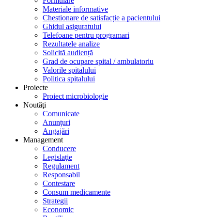
Formulare
Materiale informative
Chestionare de satisfacție a pacientului
Ghidul asiguratului
Telefoane pentru programari
Rezultatele analize
Solicită audiență
Grad de ocupare spital / ambulatoriu
Valorile spitalului
Politica spitalului
Proiecte
Proiect microbiologie
Noutăţi
Comunicate
Anunţuri
Angajări
Management
Conducere
Legislaţie
Regulament
Responsabil
Contestare
Consum medicamente
Strategii
Economic