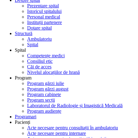
Despre spital
Prezentare spital
Istoricul spitalului
Personal medical
Instituții partenere
Dotare spital
Structură
Ambulatoriu
Spital
Spital
Competențe medici
Consiliul etic
Căi de acces
Nivelul alocațiilor de hrană
Program
Program gărzi iulie
Program gărzi august
Program cabinete
Program secții
Laboratorul de Radiologie și Imagistică Medicală
Program audiențe
Programari
Pacienți
Acte necesare pentru consultații în ambulatoriu
Acte necesare pentru internare