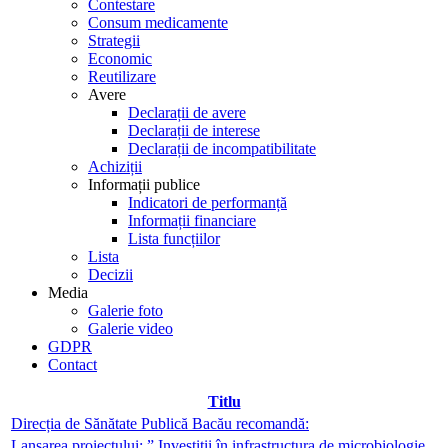
Contestare
Consum medicamente
Strategii
Economic
Reutilizare
Avere
Declarații de avere
Declarații de interese
Declarații de incompatibilitate
Achiziții
Informații publice
Indicatori de performanță
Informații financiare
Lista funcțiilor
Lista
Decizii
Media
Galerie foto
Galerie video
GDPR
Contact
Titlu
Direcția de Sănătate Publică Bacău recomandă:
Lansarea proiectului: ” Investiții în infrastructura de microbiologie