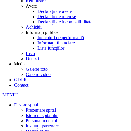
Reutilizare
Avere
Declarații de avere
Declarații de interese
Declarații de incompatibilitate
Achiziții
Informații publice
Indicatori de performanță
Informații financiare
Lista funcțiilor
Lista
Decizii
Media
Galerie foto
Galerie video
GDPR
Contact
MENIU
Despre spital
Prezentare spital
Istoricul spitalului
Personal medical
Instituții partenere