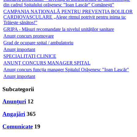
din cadrul Spitalului orășenesc ”Ioan Lascăr” Comănești”
CAMPANIA NAŢIONALĂ PENTRU PREVENŢIA BOLILOR
CARDIOVASCULARE „Alege ritmul potrivit pentru inima ta:
Trăieşte sănătos!”
GRIPA - Măsuri recomandate la nivelul unităților sanitare
Anunț concurs promovare
Grad de ocupare spital / ambulatoriu
Anunț important
SPECIALITATI CLINICE
ANUNŢ CONCURS MANAGER SPITAL
Anunț concurs funcția manager Spitalul Orășenesc "Ioan Lascăr"
Anunț important
Subcategorii
Anunţuri
12
Angajări
365
Comunicate
19