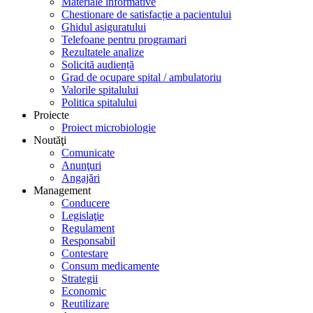
Materiale informative
Chestionare de satisfacție a pacientului
Ghidul asiguratului
Telefoane pentru programari
Rezultatele analize
Solicită audiență
Grad de ocupare spital / ambulatoriu
Valorile spitalului
Politica spitalului
Proiecte
Proiect microbiologie
Noutăţi
Comunicate
Anunţuri
Angajări
Management
Conducere
Legislaţie
Regulament
Responsabil
Contestare
Consum medicamente
Strategii
Economic
Reutilizare