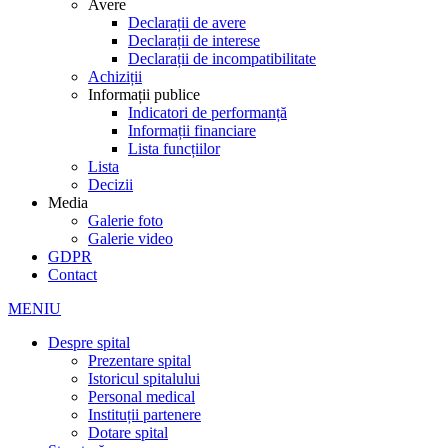
Avere
Declarații de avere
Declarații de interese
Declarații de incompatibilitate
Achiziții
Informații publice
Indicatori de performanță
Informații financiare
Lista funcțiilor
Lista
Decizii
Media
Galerie foto
Galerie video
GDPR
Contact
MENIU
Despre spital
Prezentare spital
Istoricul spitalului
Personal medical
Instituții partenere
Dotare spital