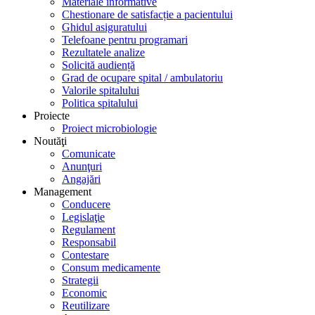
Materiale informative
Chestionare de satisfacție a pacientului
Ghidul asiguratului
Telefoane pentru programari
Rezultatele analize
Solicită audiență
Grad de ocupare spital / ambulatoriu
Valorile spitalului
Politica spitalului
Proiecte
Proiect microbiologie
Noutăţi
Comunicate
Anunţuri
Angajări
Management
Conducere
Legislaţie
Regulament
Responsabil
Contestare
Consum medicamente
Strategii
Economic
Reutilizare