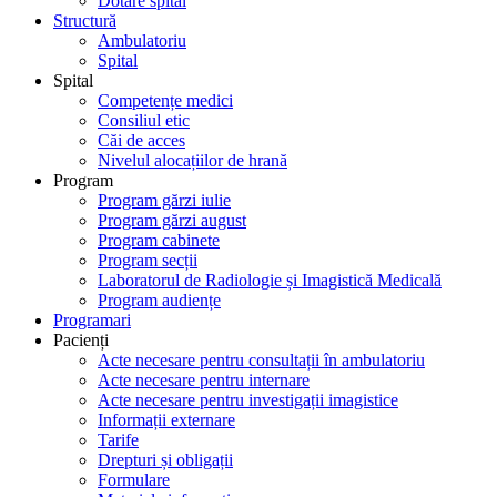
Dotare spital
Structură
Ambulatoriu
Spital
Spital
Competențe medici
Consiliul etic
Căi de acces
Nivelul alocațiilor de hrană
Program
Program gărzi iulie
Program gărzi august
Program cabinete
Program secții
Laboratorul de Radiologie și Imagistică Medicală
Program audiențe
Programari
Pacienți
Acte necesare pentru consultații în ambulatoriu
Acte necesare pentru internare
Acte necesare pentru investigații imagistice
Informații externare
Tarife
Drepturi și obligații
Formulare