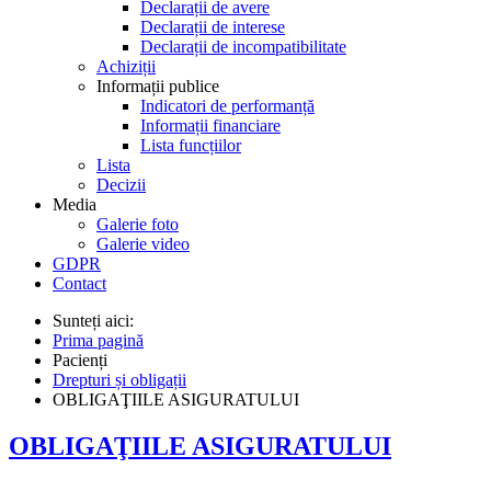
Declarații de avere
Declarații de interese
Declarații de incompatibilitate
Achiziții
Informații publice
Indicatori de performanță
Informații financiare
Lista funcțiilor
Lista
Decizii
Media
Galerie foto
Galerie video
GDPR
Contact
Sunteți aici:
Prima pagină
Pacienți
Drepturi și obligații
OBLIGAŢIILE ASIGURATULUI
OBLIGAŢIILE ASIGURATULUI