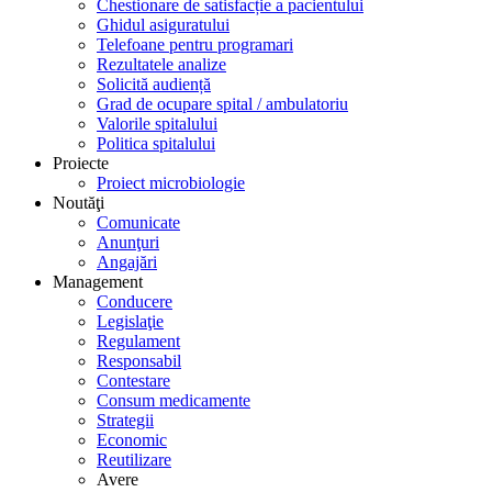
Chestionare de satisfacție a pacientului
Ghidul asiguratului
Telefoane pentru programari
Rezultatele analize
Solicită audiență
Grad de ocupare spital / ambulatoriu
Valorile spitalului
Politica spitalului
Proiecte
Proiect microbiologie
Noutăţi
Comunicate
Anunţuri
Angajări
Management
Conducere
Legislaţie
Regulament
Responsabil
Contestare
Consum medicamente
Strategii
Economic
Reutilizare
Avere