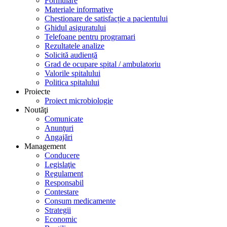
Formulare
Materiale informative
Chestionare de satisfacție a pacientului
Ghidul asiguratului
Telefoane pentru programari
Rezultatele analize
Solicită audiență
Grad de ocupare spital / ambulatoriu
Valorile spitalului
Politica spitalului
Proiecte
Proiect microbiologie
Noutăţi
Comunicate
Anunţuri
Angajări
Management
Conducere
Legislaţie
Regulament
Responsabil
Contestare
Consum medicamente
Strategii
Economic