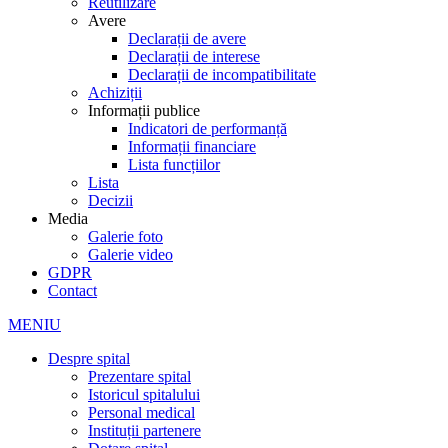
Reutilizare
Avere
Declarații de avere
Declarații de interese
Declarații de incompatibilitate
Achiziții
Informații publice
Indicatori de performanță
Informații financiare
Lista funcțiilor
Lista
Decizii
Media
Galerie foto
Galerie video
GDPR
Contact
MENIU
Despre spital
Prezentare spital
Istoricul spitalului
Personal medical
Instituții partenere