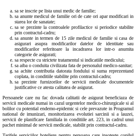
sa se inscrie pe lista unui medic de familie;
sa anunte medicul de familie ori de cate ori apar modificari in
starea lor de sanatate;
sa se prezinte la controalele profilactice si periodice stabilite
prin contractul-cadru;
sa anunte in termen de 15 zile medicul de familie si casa de
asigurari asupra modificarilor datelor de identitate sau
modificarilor referitoare la incadrarea lor intr-o anumita
categorie de asigurati;
sa respecte cu strictete tratamentul si indicatiile medicului;
sa aiba o conduita civilizata fata de personalul medico-sanitar;
sa achite contributia datorata fondului si suma reprezentand
coplata, in conditiile stabilite prin contractul-cadru;
sa prezinte furnizorilor de servicii medicale documentele
justificative ce atesta calitatea de asigurat.
Persoanele care nu fac dovada calitatii de asigurat beneficiaza de
servicii medicale numai in cazul urgentelor medico-chirurgicale si al
bolilor cu potential endemo-epidemic si cele prevazute in Programul
national de imunizari, monitorizarea evolutiei sarcinii si a lauzei,
servicii de planificare familiala in conditiile art. 223, in cadrul unui
pachet minimal de servicii medicale, stabilit prin contractul-cadru.
Tarifele serviciilor hoteliere pentru persoana care insoteste copilul