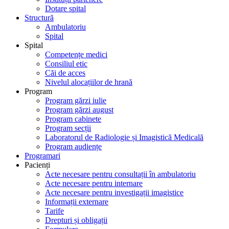
Dotare spital
Structură
Ambulatoriu
Spital
Spital
Competențe medici
Consiliul etic
Căi de acces
Nivelul alocațiilor de hrană
Program
Program gărzi iulie
Program gărzi august
Program cabinete
Program secții
Laboratorul de Radiologie și Imagistică Medicală
Program audiențe
Programari
Pacienți
Acte necesare pentru consultații în ambulatoriu
Acte necesare pentru internare
Acte necesare pentru investigații imagistice
Informații externare
Tarife
Drepturi și obligații