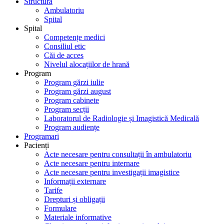
Structură
Ambulatoriu
Spital
Spital
Competențe medici
Consiliul etic
Căi de acces
Nivelul alocațiilor de hrană
Program
Program gărzi iulie
Program gărzi august
Program cabinete
Program secții
Laboratorul de Radiologie și Imagistică Medicală
Program audiențe
Programari
Pacienți
Acte necesare pentru consultații în ambulatoriu
Acte necesare pentru internare
Acte necesare pentru investigații imagistice
Informații externare
Tarife
Drepturi și obligații
Formulare
Materiale informative