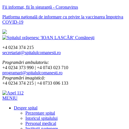
Fii informat, fii în siguranță - Coronavirus
Platforma națională de informare cu privire la vaccinarea împotriva
COVID-19
+4 0234 374 215
secretariat@spitalulcomanesti.ro
Programări ambulatoriu:
+4 0234 373 990 | +4 0743 023 710
programari@spitalulcomanesti.ro
Programări imagistică:
+4 0234 374 215 | +4 0733 696 133
MENIU
Despre spital
Prezentare spital
Istoricul spitalului
Personal medical
Instituții partenere