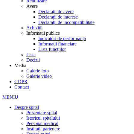
Reutilizare
Avere
Declarații de avere
Declarații de interese
Declarații de incompatibilitate
Achiziții
Informații publice
Indicatori de performanță
Informații financiare
Lista funcțiilor
Lista
Decizii
Media
Galerie foto
Galerie video
GDPR
Contact
MENIU
Despre spital
Prezentare spital
Istoricul spitalului
Personal medical
Instituții partenere