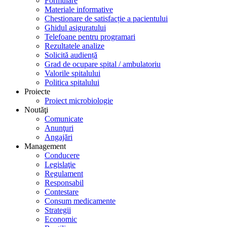
Formulare
Materiale informative
Chestionare de satisfacție a pacientului
Ghidul asiguratului
Telefoane pentru programari
Rezultatele analize
Solicită audiență
Grad de ocupare spital / ambulatoriu
Valorile spitalului
Politica spitalului
Proiecte
Proiect microbiologie
Noutăţi
Comunicate
Anunţuri
Angajări
Management
Conducere
Legislaţie
Regulament
Responsabil
Contestare
Consum medicamente
Strategii
Economic