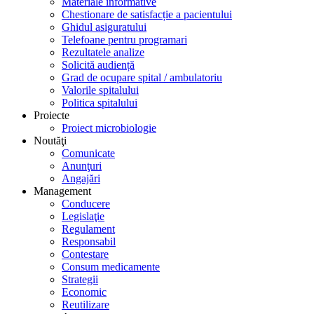
Materiale informative
Chestionare de satisfacție a pacientului
Ghidul asiguratului
Telefoane pentru programari
Rezultatele analize
Solicită audiență
Grad de ocupare spital / ambulatoriu
Valorile spitalului
Politica spitalului
Proiecte
Proiect microbiologie
Noutăţi
Comunicate
Anunţuri
Angajări
Management
Conducere
Legislaţie
Regulament
Responsabil
Contestare
Consum medicamente
Strategii
Economic
Reutilizare