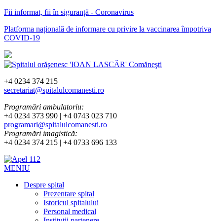
Fii informat, fii în siguranță - Coronavirus
Platforma națională de informare cu privire la vaccinarea împotriva
COVID-19
+4 0234 374 215
secretariat@spitalulcomanesti.ro
Programări ambulatoriu:
+4 0234 373 990 | +4 0743 023 710
programari@spitalulcomanesti.ro
Programări imagistică:
+4 0234 374 215 | +4 0733 696 133
MENIU
Despre spital
Prezentare spital
Istoricul spitalului
Personal medical
Instituții partenere