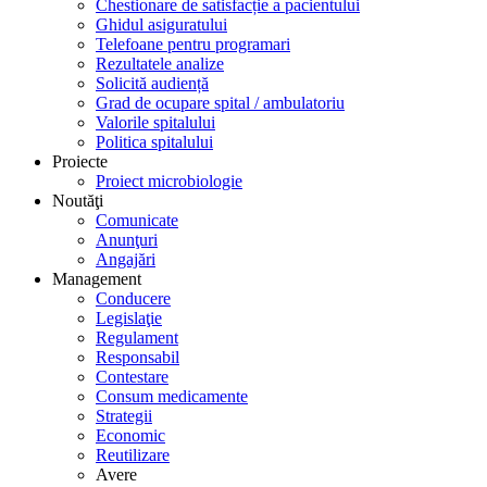
Chestionare de satisfacție a pacientului
Ghidul asiguratului
Telefoane pentru programari
Rezultatele analize
Solicită audiență
Grad de ocupare spital / ambulatoriu
Valorile spitalului
Politica spitalului
Proiecte
Proiect microbiologie
Noutăţi
Comunicate
Anunţuri
Angajări
Management
Conducere
Legislaţie
Regulament
Responsabil
Contestare
Consum medicamente
Strategii
Economic
Reutilizare
Avere