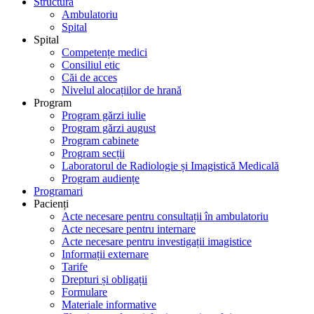
Structură
Ambulatoriu
Spital
Spital
Competențe medici
Consiliul etic
Căi de acces
Nivelul alocațiilor de hrană
Program
Program gărzi iulie
Program gărzi august
Program cabinete
Program secții
Laboratorul de Radiologie și Imagistică Medicală
Program audiențe
Programari
Pacienți
Acte necesare pentru consultații în ambulatoriu
Acte necesare pentru internare
Acte necesare pentru investigații imagistice
Informații externare
Tarife
Drepturi și obligații
Formulare
Materiale informative