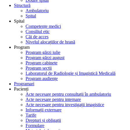
Dotare spital
Structură
Ambulatoriu
Spital
Spital
Competențe medici
Consiliul etic
Căi de acces
Nivelul alocațiilor de hrană
Program
Program gărzi iulie
Program gărzi august
Program cabinete
Program secții
Laboratorul de Radiologie și Imagistică Medicală
Program audiențe
Programari
Pacienți
Acte necesare pentru consultații în ambulatoriu
Acte necesare pentru internare
Acte necesare pentru investigații imagistice
Informații externare
Tarife
Drepturi și obligații
Formulare