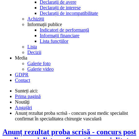
Declarații de avere
Declarații de interese
Declarații de incompatibilitate
Achiziții
Informații publice
Indicatori de performanță
Informații financiare
Lista funcțiilor
Lista
Decizii
Media
Galerie foto
Galerie video
GDPR
Contact
Sunteți aici:
Prima pagină
Noutăţi
Angajări
Anunț rezultat proba scrisă - concurs post medic specialist
confirmat în specialitatea chirurgie vasculară
Anunț rezultat proba scrisă - concurs post