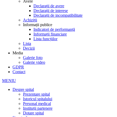
Avere
Declarații de avere
Declarații de interese
Declarații de incompatibilitate
Achiziții
Informații publice
Indicatori de performanță
Informații financiare
Lista funcțiilor
Lista
Decizii
Media
Galerie foto
Galerie video
GDPR
Contact
MENIU
Despre spital
Prezentare spital
Istoricul spitalului
Personal medical
Instituții partenere
Dotare spital