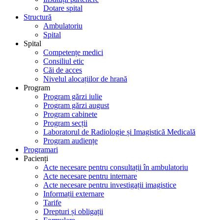
Dotare spital
Structură
Ambulatoriu
Spital
Spital
Competențe medici
Consiliul etic
Căi de acces
Nivelul alocațiilor de hrană
Program
Program gărzi iulie
Program gărzi august
Program cabinete
Program secții
Laboratorul de Radiologie și Imagistică Medicală
Program audiențe
Programari
Pacienți
Acte necesare pentru consultații în ambulatoriu
Acte necesare pentru internare
Acte necesare pentru investigații imagistice
Informații externare
Tarife
Drepturi și obligații